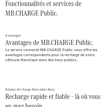
Fonctionnalités et services de
réparation et
garantie
MB.CHARGE Public.
Avantages
Avantages de MB.CHARGE Public.
Le service connecté MB.CHARGE
Public
vous offre les
avantages correspondants pour la recharge de votre
véhicule électrique dans des lieux publics.
Maintenance
Réparation
Service &
garanties
Rappel de
véhicules
Réseau de charge Mercedes-Benz
Recharge rapide et fiable - là où vous
(VRS)
Pièces de
en avez besoin.
rechange