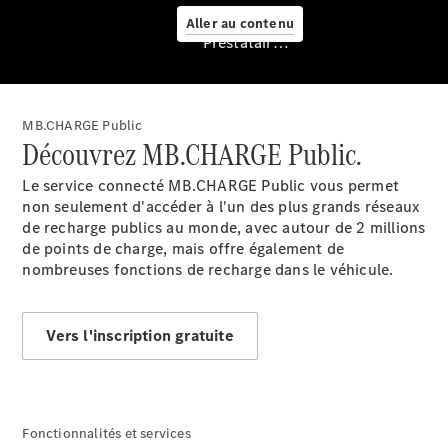
Aller au contenu
Prestataire / Protection des données
Prendre
rendez-
MB.CHARGE Public
vous à
Découvrez MB.CHARGE Public.
l'atelier
Offre
Le service connecté MB.CHARGE
Public
vous permet
digitale
non seulement d'accéder à l'un des plus grands réseaux
Solutions
de recharge publics au monde, avec autour de 2 millions
de recharge
de points de charge, mais offre également de
Recharge en
nombreuses fonctions de recharge dans le véhicule.
déplacement
Assistance
en cas de
Vers l'inscription gratuite
panne ou
d'accident
Roues &
pneus
Maintenance,
Fonctionnalités et services