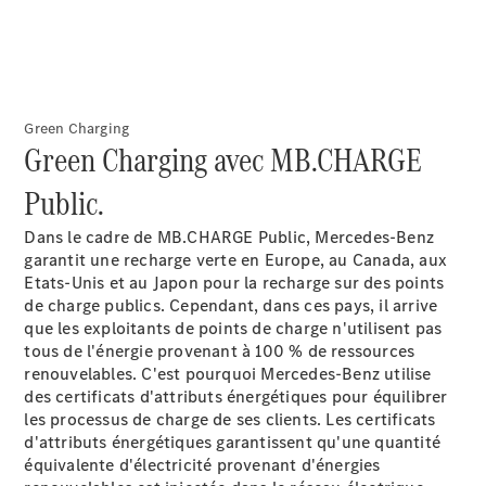
Formulaire
de contact
Prendre
rendez-
Green Charging
vous à
Green Charging avec MB.CHARGE
l'atelier
Public.
Dans le cadre de MB.CHARGE
Public,
Mercedes-Benz
garantit une recharge verte en Europe, au Canada, aux
Etats-Unis et au Japon pour la recharge sur des points
de charge publics. Cependant, dans ces pays, il arrive
que les exploitants de points de charge n'utilisent pas
tous de l'énergie provenant à 100 % de ressources
renouvelables. C'est pourquoi Mercedes-Benz utilise
des certificats d'attributs énergétiques pour équilibrer
les processus de charge de ses clients. Les certificats
Prestataire /
d'attributs énergétiques garantissent qu'une quantité
Protection des
équivalente d'électricité provenant d'énergies
données