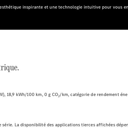
Accessories
sthétique inspirante et une technologie intuitive pour vous e
Brochure
numérique
Accessoires
de véhicule
trique.
Collection
Notices
d'utilisation
W), 18,9 kWh/100 km, 0 g CO
/km, catégorie de rendement éne
Prendre
2
rendez-
vous à
l'atelier
e série. La disponibilité des applications tierces affichées dép