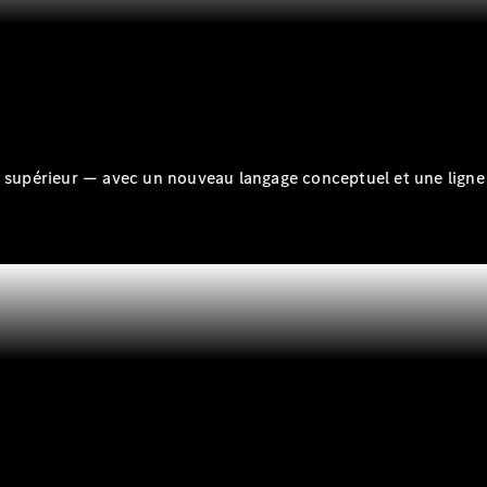
réparation et
garantie
u supérieur — avec un nouveau langage conceptuel et une ligne 
Maintenance
Réparation
Service &
garanties
Rappel de
véhicules
(VRS)
Pièces de
rechange