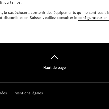
fil du temps.
, le cas échéant, contenir des équipements qui ne sont pas dis
 disponibles en Suisse, veuillez consulter le
configurateur en 
À notre sujet
Site et
horaires
Interlocuteur
L'entreprise
Emplois et
carrière