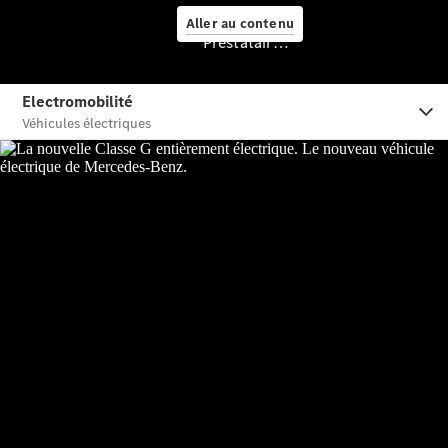
Aller au contenu
Prestataire / Protection des données
Prendre
rendez-
vous à
l'atelier
Offre
digitale
Solutions
de recharge
Recharge en
déplacement
Assistance
en cas de
panne ou
d'accident
Roues &
pneus
Maintenance,