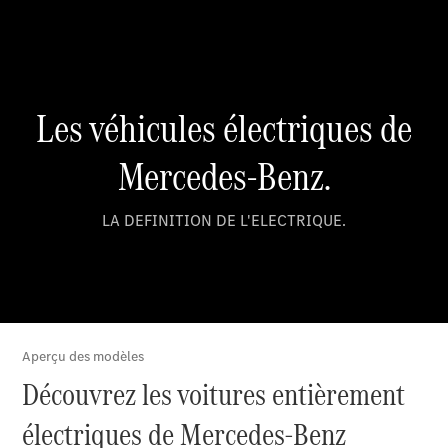
réparation et
garantie
Maintenance
Réparation
Service &
garanties
Rappel de
véhicules
(VRS)
Pièces de
rechange