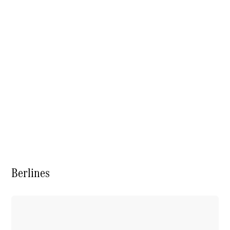
À notre sujet
Berlines
Site et
horaires
Interlocuteur
L'entreprise
Emplois et
carrière