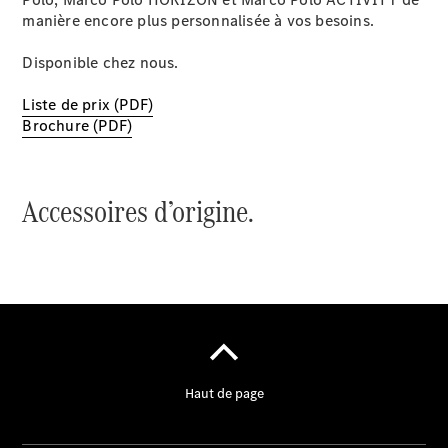
& assistance
manière encore plus personnalisée à vos besoins.
client
Solutions
Disponible chez nous.
de mobilité
Commande
Liste de prix (PDF)
intelligente
Brochure (PDF)
du véhicule
Garantie &
pièces
d’origine
Mercedes-
Benz
QualityService
Services
connectés
Prendre
rendez-
vous à
l'atelier