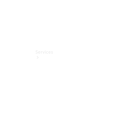
Services
Aperçu
Van Service
Assistance
dépannage
& assistance
client