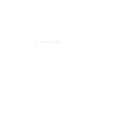
À notre sujet
Site et
horaires
Interlocuteur
L'entreprise
Emplois et
carrière